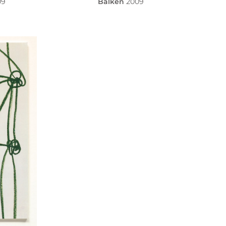
09
Balken
2009