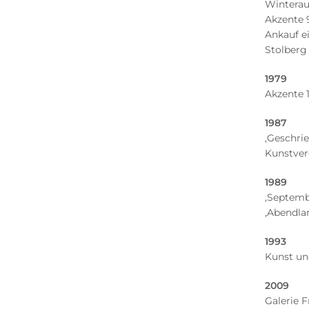
Winterau
Akzente 
Ankauf e
Stolberg
1979
Akzente 
1987
‚Geschri
Kunstver
1989
‚Septembe
‚Abendla
1993
Kunst un
2009
Galerie F